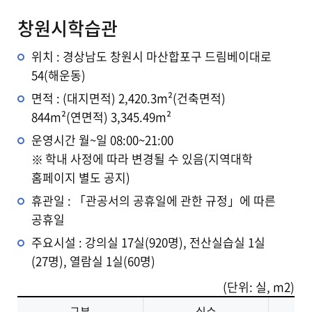
창원시학습관
위치 : 경상남도 창원시 마산합포구 드림베이대로
54(해운동)
면적 : (대지면적) 2,420.3m²(건축면적)
844m²(연면적) 3,345.49m²
운영시간 월~일 08:00~21:00
학내 사정에 따라 변경될 수 있음(지역대학
홈페이지 별도 공지)
휴관일 : 「관공서의 공휴일에 관한 규정」에 따른
공휴일
주요시설 : 강의실 17실(920명), 전산실습실 1실
(27명), 열람실 1실(60명)
(단위: 실, m2)
구분
실수