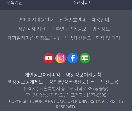
부속기관
주요사이트
부속기관
주요사이트
평생교육과정
서울지역대학
프랑스언어문화학과
중앙도서관
멘토링
부산지역대학
일본학과
원격교육혁신연구원
진로심리상담
홈페이지이용안내
전화번호안내
채용안내
대구경북지역대학
통합인문학연구소
교육정보화본부
시간강사 지원
외부연구과제공모
입찰정보
인천지역대학
사회과학대학
디지털미디어센터
국립대학육성사업
대학알리미(대학정보공시)
방송대신문고
학칙 및 규정
광주전남지역대학
법학과
종합교육연수원
OpenVLab
대전충남지역대학
행정학과
교양교육원
울산지역대학
경제학과
역사기록관
경기지역대학
경영학과
국제협력단
개인정보처리방침
영상정보처리방침
강원지역대학
무역학과
산학협력단
행정정보공개제도
성희롱/성폭력신고센터
안전교육
충북지역대학
미디어영상학과
(03087) 서울특별시 종로구 대학로 86 (동숭동)
인권센터
전북지역대학
한국방송통신대학교 / 대표전화 :
1577-9995
도시콘텐츠·관광학과
경남지역대학
COPYRIGHT(C)KOREA NATIONAL OPEN UNIVERSITY. ALL RIGHTS
사회복지연계전공
RESERVED.
제주지역대학
사회복지학과
자연과학대학