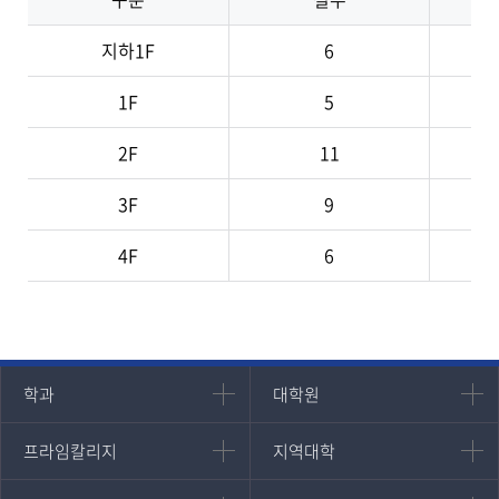
지하1F
6
1F
5
2F
11
3F
9
4F
6
인문과학대학
대학원
학과
대학원
대학원
국어국문학과
프라임칼리지
지역대학
프라임칼리지
지역대학
경영대학원
영어영문학과
학사학위과정
지역대학 포털
중어중문학과