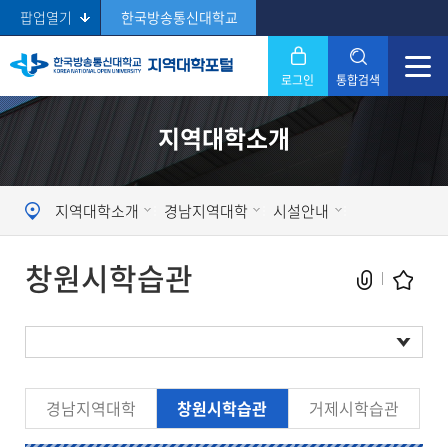
팝업열기
한국방송통신대학교
로그인
통합검색
닫기
지역대학소개
Search
지역대학소개
경남지역대학
시설안내
창원시학습관
현재 페이지를 즐겨찾는 메뉴로
경남지역대학
창원시학습관
거제시학습관
등록하시겠습니까?
시설현황
메뉴추가