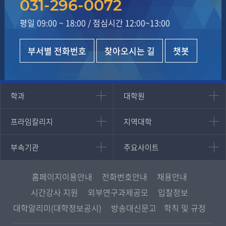
031-296-0072
평일 09:00 ~ 18:00
/
점심시간 12:00~13:00
부서별 전화번호
찾아오시는 길
챗봇
인문과학대학
대학원
학과
대학원
대학원
국어국문학과
프라임칼리지
지역대학
프라임칼리지
지역대학
경영대학원
영어영문학과
학사학위과정
지역대학 포털
중어중문학과
부속기관
주요사이트
부속기관
주요사이트
평생교육과정
서울지역대학
프랑스언어문화학과
중앙도서관
멘토링
부산지역대학
일본학과
원격교육혁신연구원
진로심리상담
홈페이지이용안내
전화번호안내
채용안내
대구경북지역대학
통합인문학연구소
교육정보화본부
시간강사 지원
외부연구과제공모
입찰정보
인천지역대학
사회과학대학
디지털미디어센터
국립대학육성사업
대학알리미(대학정보공시)
방송대신문고
학칙 및 규정
광주전남지역대학
법학과
종합교육연수원
OpenVLab
대전충남지역대학