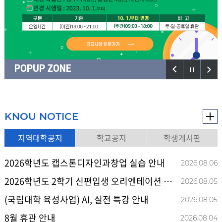
POPUP ZONE
KNOU NOTICE
지역대학공지
학교공지
학생게시판
2026학년도 캡스톤디자인과창업 실습 안내
2026.08
.
06
2026학년도 2학기 신편입생 오리엔테이션 일정표 안내문
2026.08
.
05
(국립대학 육성사업) AI, 실전 특강 안내
2026.08
.
05
8월 휴관 안내
2026.08
.
04