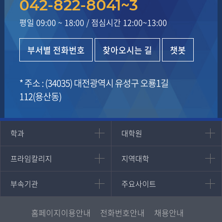
042-822-8041~3
평일 09:00 ~ 18:00
/
점심시간 12:00~13:00
부서별 전화번호
찾아오시는 길
챗봇
* 주소 : (34035) 대전광역시 유성구 오룡1길
112(용산동)
인문과학대학
대학원
학과
대학원
대학원
국어국문학과
프라임칼리지
지역대학
프라임칼리지
지역대학
경영대학원
영어영문학과
학사학위과정
지역대학 포털
중어중문학과
부속기관
주요사이트
부속기관
주요사이트
평생교육과정
서울지역대학
프랑스언어문화학과
중앙도서관
멘토링
부산지역대학
일본학과
원격교육혁신연구원
진로심리상담
홈페이지이용안내
전화번호안내
채용안내
대구경북지역대학