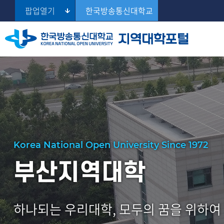
팝업열기
한국방송통신대학교
서울지역대학
출석수업자료실
대학일정
스터디룸 예약
공지사항
부산지역대학
Se
부산지역대학
출석수업일정
지역대학일정
스터디룸 관리
학생게시판
학장 인사말
대구경북지역대학
연혁
인터넷상담
학생활동소개
인천지역대학
부서안내
증명발급안내
광주전남지역대학
Korea National Open University Since 1972
시설안내
대전충남지역대학
부산지역대학
울산지역대학
오시는길
경기지역대학
학생차량 등록요청
강원지역대학
하나되는 우리대학, 모두의 꿈을 위하여
오이소 보이소
충북지역대학