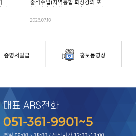
기
출석수업(지역통합 화상강의 포
 신
함) 일정 안내(8.7. 수정)※ [변경
 후
사항] '보건환경안전학과 2, 4학
2026.07
.
10
신청
년' 출석수업 일정 변경(7.16. 수
증명서발급
홍보동영상
대표 ARS전화
051-361-9901~5
평일 09:00 ~ 18:00
/
점심시간 12:00~13:00