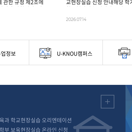
 관한 규정 제2조에
교현장실습 신청 안내해당 학
같이 휴관합니다. 이
학교현장실습 예정자는 반드시
시기 바랍니다.■휴관
청기간 내에 온라인 전산 등록
2026.07
.
14
. 15.(토) 광복절
부산지역대학으로 원본 실습 
서를 제출하시기 바
수업정보
U-KNOU캠퍼스
교육과 학교현장실습 오리엔테이션
학부 보육현장실습 온라인 신청