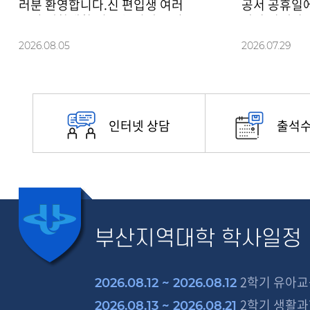
러분 환영합니다.신 편입생 여러
공서 공휴일에
분의 대학생활 적응을 위해 오리
따라 아래와 
엔테이션을 아래와 같이 진행할
용에 참고하
2026.08
.
05
2026.07
.
29
예정이오니 많은 참석바랍니다.
일: 2026. 8
1. 일시 : 2026.
인터넷 상담
출석
부산지역대학
학사일정
2학기 유아
2026.08.12 ~ 2026.08.12
2학기 생활과
2026.08.13 ~ 2026.08.21