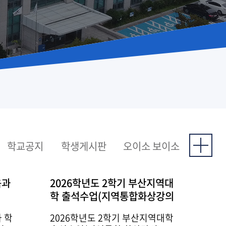
기금
기금
기금
기금
기금
중앙도서관
중앙도서관
중앙도서관
중앙도서관
중앙도서관
학교공지
학생게시판
오이소 보이소
육과
2026학년도 2학기 부산지역대
학 출석수업(지역통합화상강의
포함) 일정 안내(8.7. 수정)
 학
2026학년도 2학기 부산지역대학