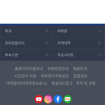
인문과학대학
대학원
학과
대학원
대학원
국어국문학과
프라임칼리지
지역대학
프라임칼리지
지역대학
경영대학원
영어영문학과
학사학위과정
지역대학 포털
중어중문학과
부속기관
주요사이트
부속기관
주요사이트
평생교육과정
서울지역대학
프랑스언어문화학과
중앙도서관
멘토링
부산지역대학
일본학과
원격교육혁신연구원
진로심리상담
홈페이지이용안내
전화번호안내
채용안내
대구경북지역대학
통합인문학연구소
교육정보화본부
시간강사 지원
외부연구과제공모
입찰정보
인천지역대학
사회과학대학
디지털미디어센터
국립대학육성사업
대학알리미(대학정보공시)
방송대신문고
학칙 및 규정
광주전남지역대학
법학과
종합교육연수원
OpenVLab
대전충남지역대학
행정학과
교양교육원
울산지역대학
경제학과
역사기록관