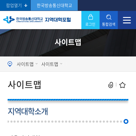
팝업열기
한국방송통신대학교
로그인
통합검색
닫기
사이트맵
Search
사이트맵
사이트맵
사이트맵
지역대학소개
현재 페이지를 즐겨찾는 메뉴로
등록하시겠습니까?
메뉴추가