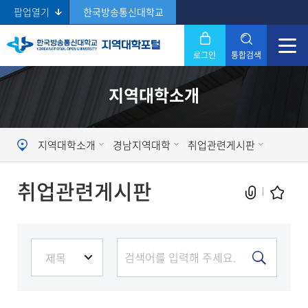
팝업열기
한국방송통신대학교
로그인
통합검색
닫기
지역대학소개
Search
지역대학소개
경남지역대학
취업관련게시판
취업관련게시판
현재 페이지를 즐겨찾는 메뉴로
등록하시겠습니까?
메뉴추가